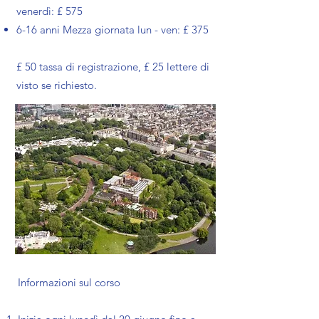
venerdì: £ 575
6-16 anni Mezza giornata lun - ven: £ 375
£ 50 tassa di registrazione, £ 25 lettere di
visto se richiesto.
Informazioni sul corso